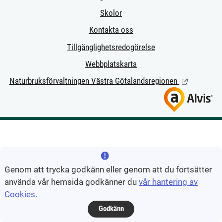
Skolor
Kontakta oss
Tillgänglighetsredogörelse
Webbplatskarta
Naturbruksförvaltningen Västra Götalandsregionen
(Länk till ext
Genom att trycka godkänn eller genom att du fortsätter
använda vår hemsida godkänner du
vår hantering av
Cookies
.
Godkänn