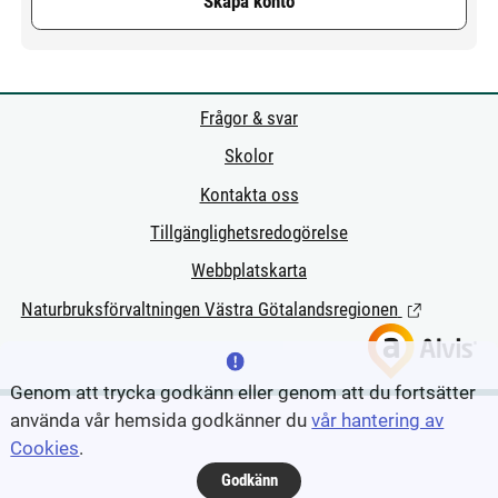
Skapa konto
Frågor & svar
Skolor
Kontakta oss
Tillgänglighetsredogörelse
Webbplatskarta
Naturbruksförvaltningen Västra Götalandsregionen
(Länk till ext
Genom att trycka godkänn eller genom att du fortsätter
använda vår hemsida godkänner du
vår hantering av
Cookies
.
Godkänn