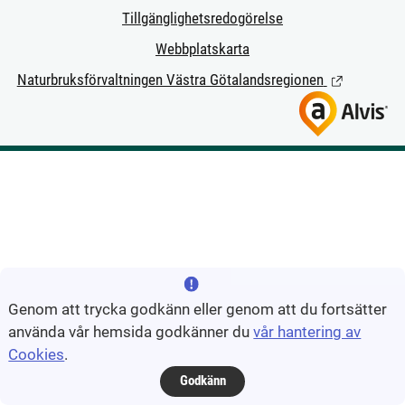
Tillgänglighetsredogörelse
Webbplatskarta
Naturbruksförvaltningen Västra Götalandsregionen
(Länk till ext
Genom att trycka godkänn eller genom att du fortsätter
använda vår hemsida godkänner du
vår hantering av
Cookies
.
Godkänn