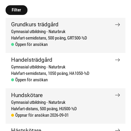
don't click me
don't click me
Filter
Grundkurs trädgård
Gymnasial utbildning
Naturbruk
Halvfart-semidistans
500 poäng
GRT500-½D
Öppen för ansökan
Handelsträdgård
Gymnasial utbildning
Naturbruk
Halvfart-semidistans
1050 poäng
HA1050-½D
Öppen för ansökan
Hundskötare
Gymnasial utbildning
Naturbruk
Halvfart-distans
500 poäng
HU500-½D
Öppnar för ansökan 2026-09-01
Hästskötare