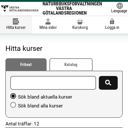
NATURBRUKSFÖRVALTNINGEN
VÄSTRA
Language
GÖTALANDSREGIONEN
Powered
Hitta kurser
Mina sidor
Kurskorg
Logga in
Hitta kurser
Fritext
Katalog
Ange sökord
Sök
Välj att söka bland aktuella kurser eller hela utbudet
Sök bland aktuella kurser
Sök bland alla kurser
Antal träffar:
12